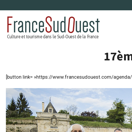
Aller
au
contenu
17èm
[button link= »https://www.francesudouest.com/agenda/ 