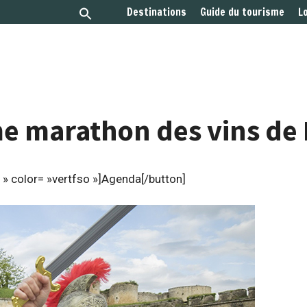
Destinations
Guide du tourisme
L
e marathon des vins de 
» color= »vertfso »]Agenda[/button]