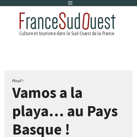
Menu
Aller
au
contenu
Plouf !
Vamos a la
playa… au Pays
Basque !