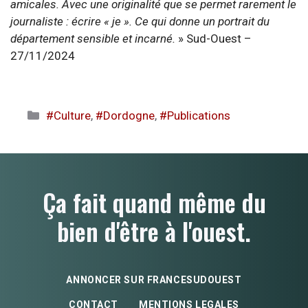
amicales. Avec une originalité que se permet rarement le
journaliste : écrire « je ». Ce qui donne un portrait du
département sensible et incarné.
» Sud-Ouest –
27/11/2024
Catégories
#Culture
,
#Dordogne
,
#Publications
Ça fait quand même du
bien d'être à l'ouest.
ANNONCER SUR FRANCESUDOUEST
CONTACT
MENTIONS LEGALES