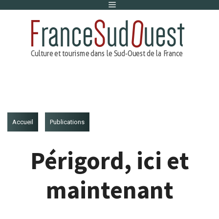
Menu
Aller
au
contenu
Accueil
Publications
Périgord, ici et
maintenant