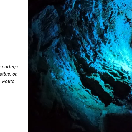
n cortège
attus, on
. Petite