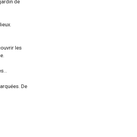
jardin de
ieux.
ouvrir les
e.
les…
emarquées. De