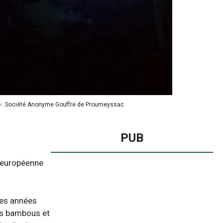
oto : Société Anonyme Gouffre de Proumeyssac
PUB
n européenne
ses années
des bambous et