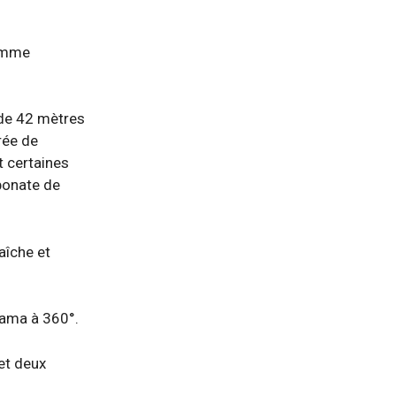
homme
 de 42 mètres
rée de
t certaines
rbonate de
aîche et
orama à 360°.
 et deux