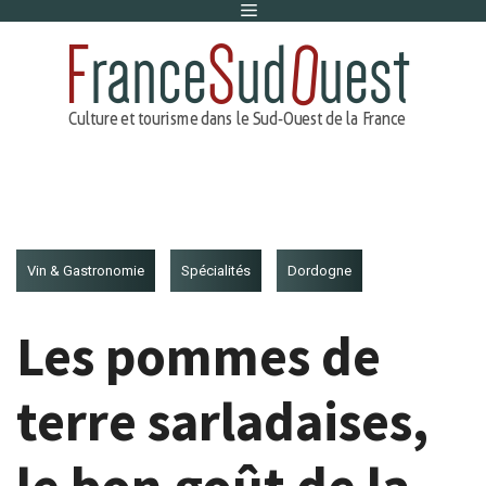
Menu
Aller
au
contenu
Vin & Gastronomie
Spécialités
Dordogne
Les pommes de
terre sarladaises,