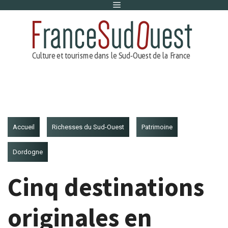
Menu
Aller
au
contenu
Accueil
Richesses du Sud-Ouest
Patrimoine
Dordogne
Cinq destinations
originales en