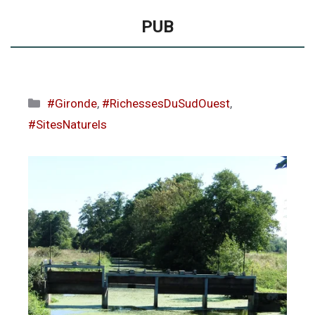
PUB
Catégories
#Gironde
,
#RichessesDuSudOuest
,
#SitesNaturels