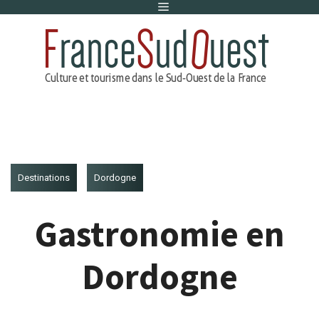
Menu
Aller
au
contenu
Destinations
Dordogne
Gastronomie en
Dordogne