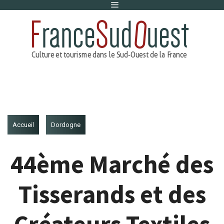
Menu
Aller
au
contenu
Accueil
Dordogne
44ème Marché des
Tisserands et des