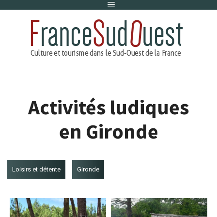
Menu
Aller
au
contenu
Activités ludiques
en Gironde
Loisirs et détente
Gironde