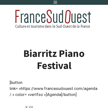
Menu
Aller
au
contenu
Biarritz Piano
Festival
[button
link= »https://www.francesudouest.com/agenda
/ » color= »vertfso »]Agenda[/button]