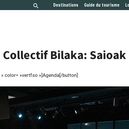
Destinations
Guide du tourisme
L
Collectif Bilaka: Saioak
» color= »vertfso »]Agenda[/button]