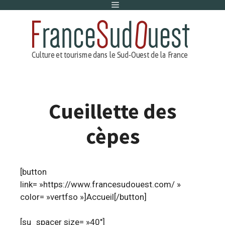
Menu
Aller
au
contenu
Cueillette des
cèpes
[button
link= »https://www.francesudouest.com/ »
color= »vertfso »]Accueil[/button]
[su_spacer size= »40″]