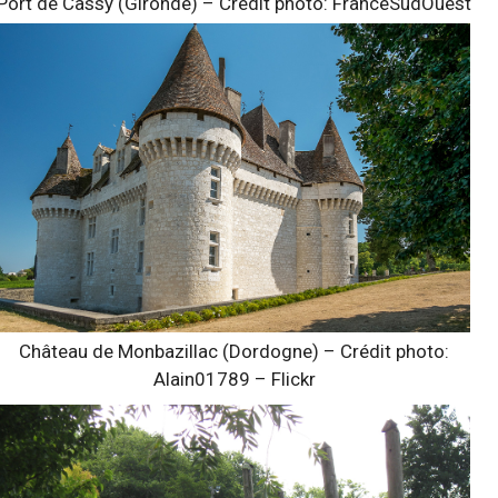
Port de Cassy (Gironde) – Crédit photo: FranceSudOuest
Château de Monbazillac (Dordogne) – Crédit photo:
Alain01789 – Flickr