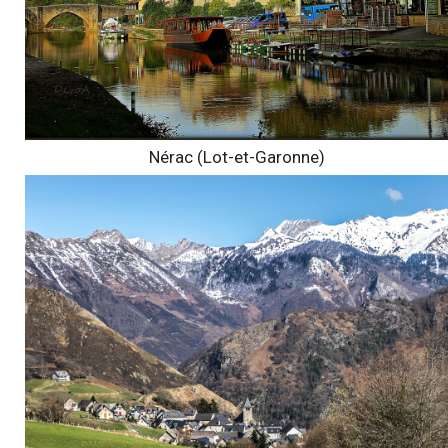
Nérac (Lot-et-Garonne)