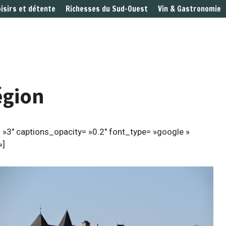
oisirs et détente
Richesses du Sud-Ouest
Vin & Gastronomie
égion
 »3″ captions_opacity= »0.2″ font_type= »google »
»]