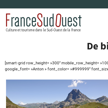
Aller
au
contenu
De b
[smart-grid row_height= »300″ mobile_row_height= »100″ 
google_font= »Anton » font_color= »#999999″ font_size