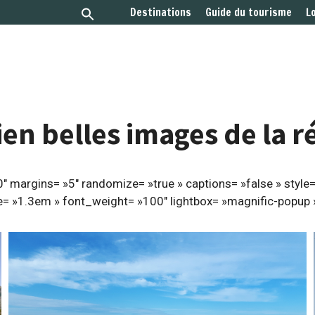
Destinations
Guide du tourisme
L
ien belles images de la r
margins= »5″ randomize= »true » captions= »false » style=
= »1.3em » font_weight= »100″ lightbox= »magnific-popup 