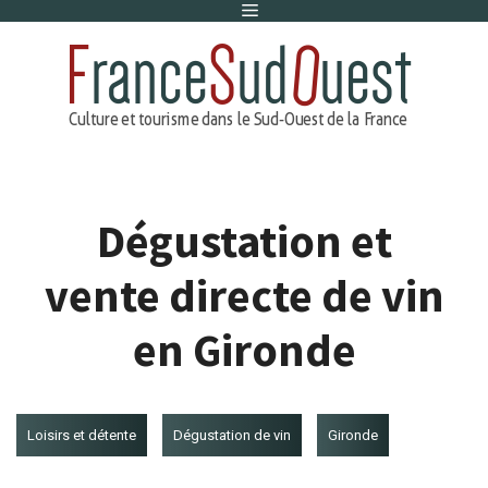
Menu
Aller
au
contenu
Dégustation et
vente directe de vin
en Gironde
Loisirs et détente
Dégustation de vin
Gironde