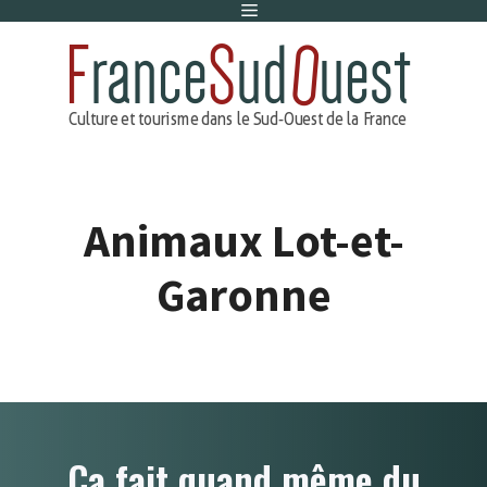
Menu
Aller
au
contenu
Animaux Lot-et-
Garonne
Ça fait quand même du