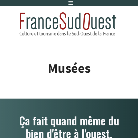
Menu
Aller
au
contenu
Musées
Ça fait quand même du
bien d'être à l'ouest.