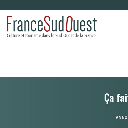
Aller
au
contenu
Ça fai
ANNO