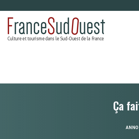
Aller
au
contenu
Ça fai
ANNO