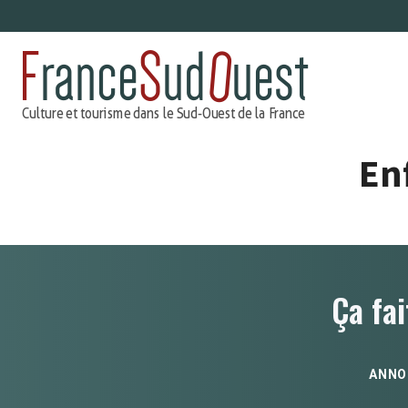
Aller
au
contenu
En
Ça fai
ANNO