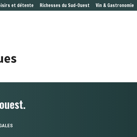
oisirs et détente
Richesses du Sud-Ouest
Vin & Gastronomie
ues
ouest.
GALES