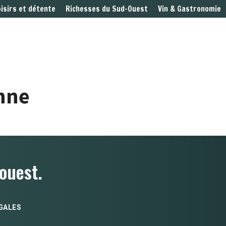
oisirs et détente
Richesses du Sud-Ouest
Vin & Gastronomie
nne
ouest.
GALES