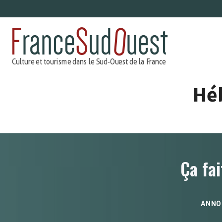
Aller
au
contenu
Hé
Ça fai
ANNO