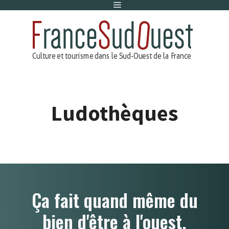
Menu
Aller
au
contenu
Ludothèques
Ça fait quand même du
bien d'être à l'ouest.