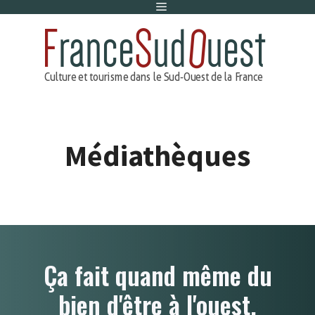
Menu
Aller
au
contenu
Médiathèques
Ça fait quand même du
bien d'être à l'ouest.