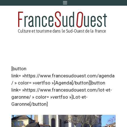
Menu
Aller
au
contenu
[button
link= »https://www.francesudouest.com/agenda
/ » color= »vertfso »]Agenda[/button][button
link= »https://www.francesudouest.com/lot-et-
garonne/ » color= »vertfso »]Lot-et-
Garonne[/button]