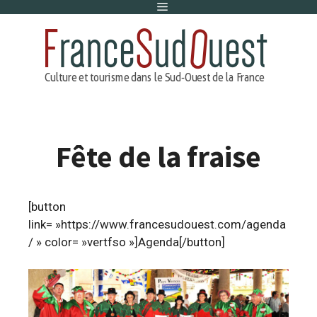
Menu
Aller
au
contenu
Fête de la fraise
[button
link= »https://www.francesudouest.com/agenda
/ » color= »vertfso »]Agenda[/button]