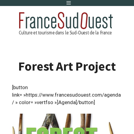
Menu
Aller
au
contenu
Forest Art Project
[button
link= »https://www.francesudouest.com/agenda
/ » color= »vertfso »]Agenda[/button]