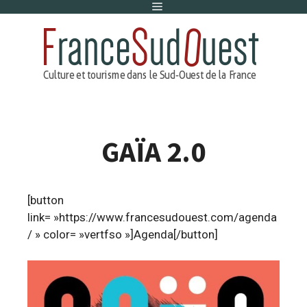
Menu
Aller
au
contenu
GAÏA 2.0
[button
link= »https://www.francesudouest.com/agenda
/ » color= »vertfso »]Agenda[/button]