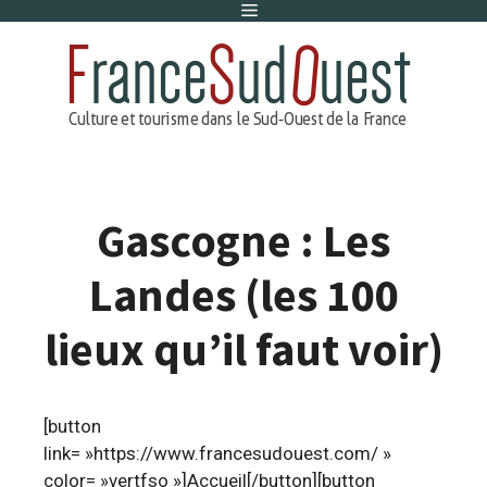
Menu
Aller
au
contenu
Gascogne : Les
Landes (les 100
lieux qu’il faut voir)
[button
link= »https://www.francesudouest.com/ »
color= »vertfso »]Accueil[/button][button