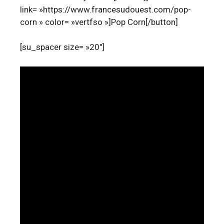
link= »https://www.francesudouest.com/pop-
corn » color= »vertfso »]Pop Corn[/button]
[su_spacer size= »20″]