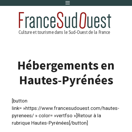
Menu
Aller
au
contenu
Hébergements en
Hautes-Pyrénées
[button
link= »https://www.francesudouest.com/hautes-
pyrenees/ » color= »vertfso »]Retour à la
rubrique Hautes-Pyrénées[/button]