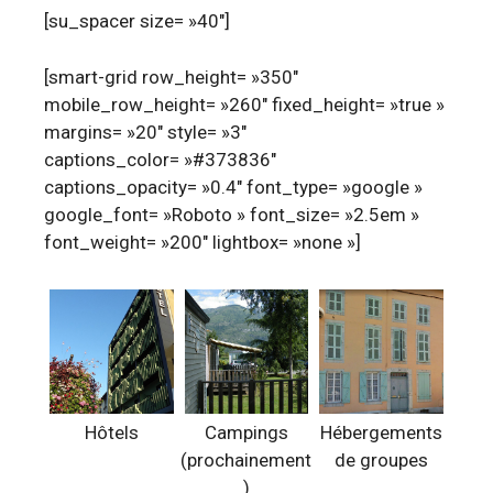
[su_spacer size= »40″]
[smart-grid row_height= »350″
mobile_row_height= »260″ fixed_height= »true »
margins= »20″ style= »3″
captions_color= »#373836″
captions_opacity= »0.4″ font_type= »google »
google_font= »Roboto » font_size= »2.5em »
font_weight= »200″ lightbox= »none »]
Hôtels
Campings
Hébergements
(prochainement
de groupes
)