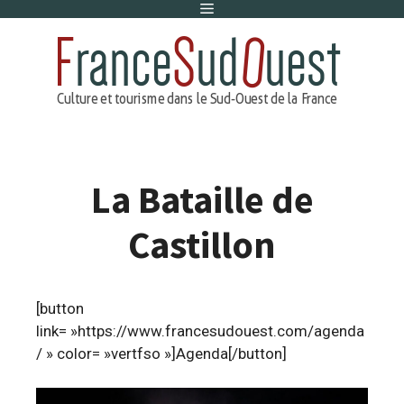
Menu
Aller
au
contenu
La Bataille de
Castillon
[button
link= »https://www.francesudouest.com/agenda
/ » color= »vertfso »]Agenda[/button]