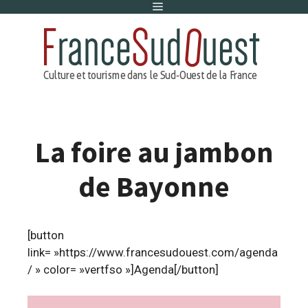
Menu
Aller
au
contenu
La foire au jambon
de Bayonne
[button
link= »https://www.francesudouest.com/agenda
/ » color= »vertfso »]Agenda[/button]