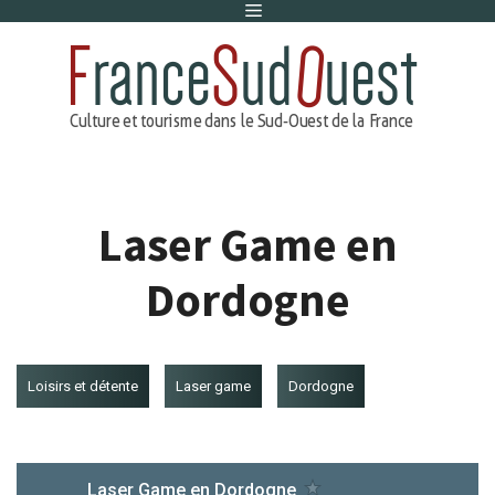
Menu
Aller
au
contenu
Laser Game en
Dordogne
Loisirs et détente
Laser game
Dordogne