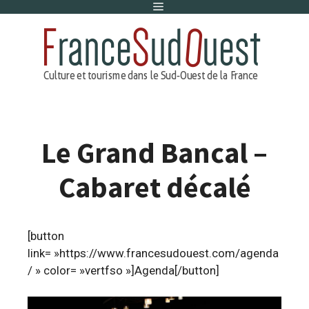
Menu
Aller
au
contenu
Le Grand Bancal –
Cabaret décalé
[button
link= »https://www.francesudouest.com/agenda
/ » color= »vertfso »]Agenda[/button]