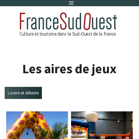
Menu
Aller
au
contenu
Les aires de jeux
Loisirs et détente