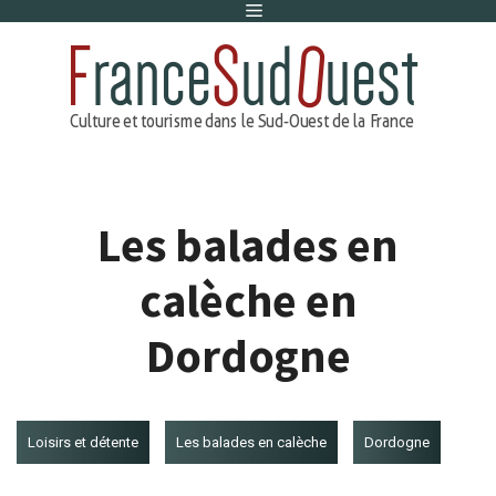
Menu
Aller
au
contenu
Les balades en
calèche en
Dordogne
Loisirs et détente
Les balades en calèche
Dordogne