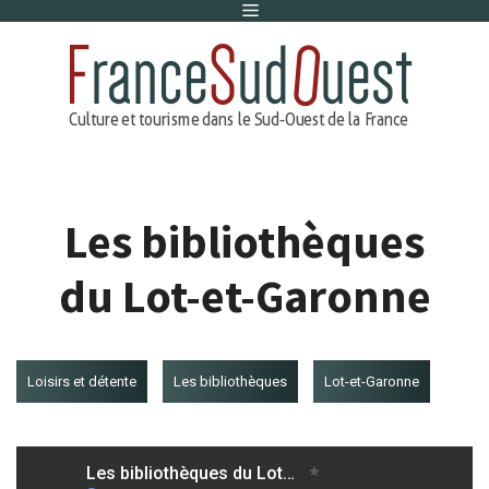
Menu
Aller
au
contenu
Les bibliothèques
du Lot-et-Garonne
Loisirs et détente
Les bibliothèques
Lot-et-Garonne