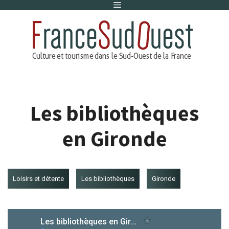
Menu
Aller
au
contenu
Les bibliothèques
en Gironde
Loisirs et détente
Les bibliothèques
Gironde