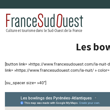
Aller
au
contenu
Les bow
[button link= »https://www.francesudouest.com/la-nuit-da
link= »https://www.francesudouest.com/la-nuit/ » color= »
[su_spacer size= »40″]