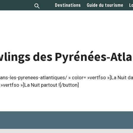
Destinations
Guide du tourisme
L
lings des Pyrénées-Atl
ns-les-pyrenees-atlantiques/ » color= »vertfso »]La Nuit d
vertfso »]La Nuit partout ![/button]