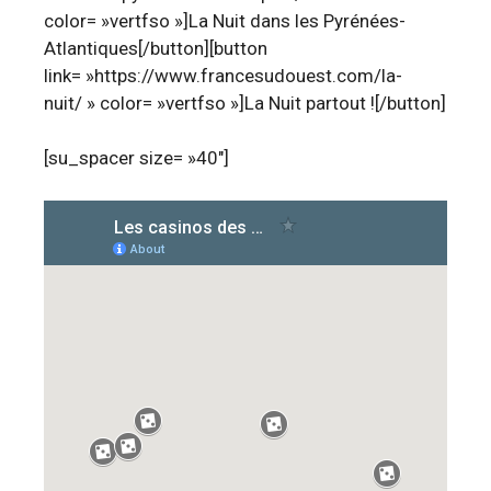
color= »vertfso »]La Nuit dans les Pyrénées-
Atlantiques[/button][button
link= »https://www.francesudouest.com/la-
nuit/ » color= »vertfso »]La Nuit partout ![/button]
[su_spacer size= »40″]