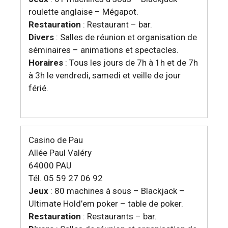
roulette anglaise – Mégapot.
Restauration
: Restaurant – bar.
Divers
: Salles de réunion et organisation de
séminaires – animations et spectacles.
Horaires
: Tous les jours de 7h à 1h et de 7h
à 3h le vendredi, samedi et veille de jour
férié.
Casino de Pau
Allée Paul Valéry
64000 PAU
Tél. 05 59 27 06 92
Jeux
: 80 machines à sous – Blackjack –
Ultimate Hold’em poker – table de poker.
Restauration
: Restaurants – bar.