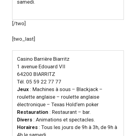
samedi.
[/two]
[two_last]
Casino Barrière Biarritz
1 avenue Edouard VII
64200 BIARRITZ
Tél. 05 59 22 77 77
Jeux
: Machines à sous – Blackjack –
roulette anglaise – roulette anglaise
électronique – Texas Hold’em poker
Restauration
: Restaurant – bar.
Divers
: Animations et spectacles.
Horaires
: Tous les jours de 9h à 3h, de 9h à
4h le samedi.