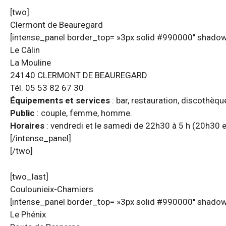
[two]
Clermont de Beauregard
[intense_panel border_top= »3px solid #990000″ shadow
Le Câlin
La Mouline
24140 CLERMONT DE BEAUREGARD
Tél. 05 53 82 67 30
Équipements et services
: bar, restauration, discothèqu
Public
: couple, femme, homme.
Horaires
: vendredi et le samedi de 22h30 à 5 h (20h30 e
[/intense_panel]
[/two]
[two_last]
Coulounieix-Chamiers
[intense_panel border_top= »3px solid #990000″ shadow
Le Phénix