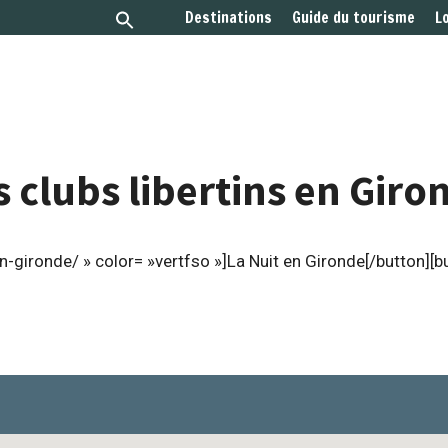
Destinations
Guide du tourisme
L
s clubs libertins en Giro
-gironde/ » color= »vertfso »]La Nuit en Gironde[/button][