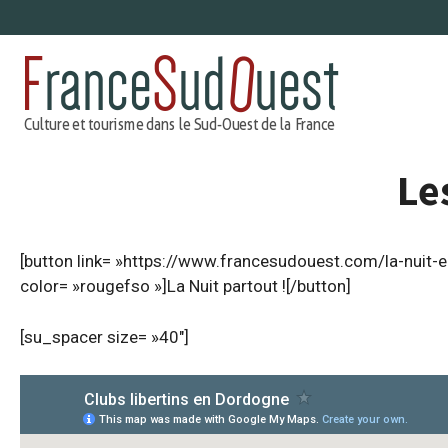
Aller
au
contenu
Le
[button link= »https://www.francesudouest.com/la-nuit-en
color= »rougefso »]La Nuit partout ![/button]
[su_spacer size= »40″]