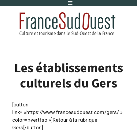
Menu
Aller
au
contenu
Les établissements
culturels du Gers
[button
link= »https://www.francesudouest.com/gers/ »
color= »vertfso »]Retour à la rubrique
Gers[/button]