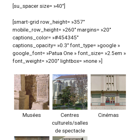
[su_spacer size= »40″]
[smart-grid row_height= »357″
mobile_row_height= »260″ margins= »20″
captions_color= »#454345″
captions_opacity= »0.3″ font_type= »google »
google_font= »Patua One » font_size= »2.5em »
font_weight= »200″ lightbox= »none »]
Musées
Centres
Cinémas
culturels/salles
de spectacle