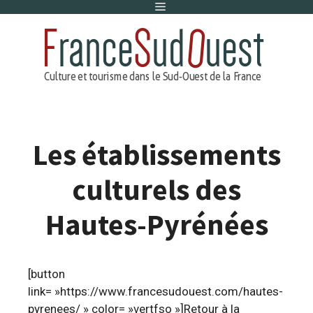
Menu
Aller
au
contenu
Les établissements
culturels des
Hautes-Pyrénées
[button
link= »https://www.francesudouest.com/hautes-
pyrenees/ » color= »vertfso »]Retour à la