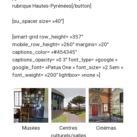
rubrique Hautes-Pyrénées[/button]
[su_spacer size= »40″]
[smart-grid row_height= »357″
mobile_row_height= »260″ margins= »20″
captions_color= »#454345″
captions_opacity= »0.3″ font_type= »google »
google_font= »Patua One » font_size= »2.5em »
font_weight= »200″ lightbox= »none »]
Musées
Centres
Cinémas
culturels/salles