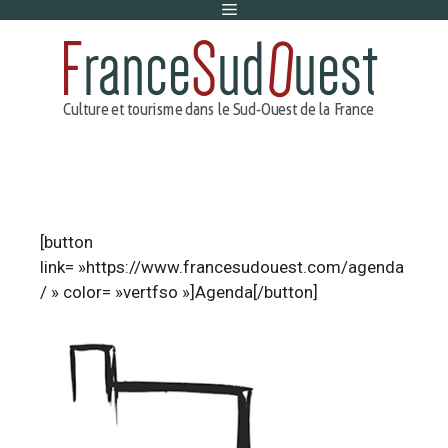
Menu
Aller
au
contenu
[button
link= »https://www.francesudouest.com/agenda
/ » color= »vertfso »]Agenda[/button]