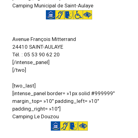
Camping Municipal de Saint-Aulaye
Avenue François Mitterrand
24410 SAINT-AULAYE
Tél. : 05 53 90 62 20
[/intense_panel]
[/two]
[two_last]
[intense_panel border= »1px solid #999999″
margin_top= »10″ padding_left= »10″
padding_right= »10″]
Camping Le Douzou