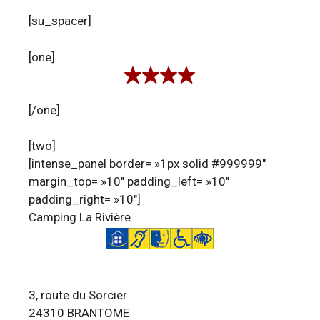
[su_spacer]
[one]
[/one]
[two]
[intense_panel border= »1px solid #999999″
margin_top= »10″ padding_left= »10″
padding_right= »10″]
Camping La Rivière
3, route du Sorcier
24310 BRANTOME