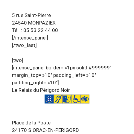
5 rue Saint-Pierre
24540 MONPAZIER
Tél. : 05 53 22 44 00
[/intense_panel]
[/two_last]
[two]
[intense_panel border= »1px solid #999999″
margin_top= »10″ padding_left= »10″
padding_right= »10″]
Le Relais du Périgord Noir
Place de la Poste
24170 SIORAC-EN-PERIGORD