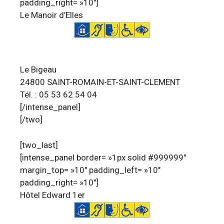
padding_right= »10″]
Le Manoir d’Elles
Le Bigeau
24800 SAINT-ROMAIN-ET-SAINT-CLEMENT
Tél. : 05 53 62 54 04
[/intense_panel]
[/two]
[two_last]
[intense_panel border= »1px solid #999999″
margin_top= »10″ padding_left= »10″
padding_right= »10″]
Hôtel Edward 1er