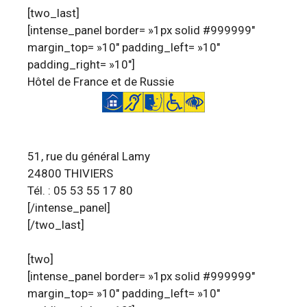
[two_last]
[intense_panel border= »1px solid #999999″
margin_top= »10″ padding_left= »10″
padding_right= »10″]
Hôtel de France et de Russie
51, rue du général Lamy
24800 THIVIERS
Tél. : 05 53 55 17 80
[/intense_panel]
[/two_last]
[two]
[intense_panel border= »1px solid #999999″
margin_top= »10″ padding_left= »10″