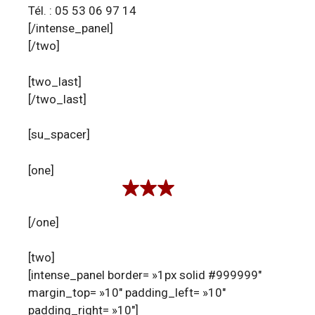
Tél. : 05 53 06 97 14
[/intense_panel]
[/two]
[two_last]
[/two_last]
[su_spacer]
[one]
[/one]
[two]
[intense_panel border= »1px solid #999999″
margin_top= »10″ padding_left= »10″
padding_right= »10″]