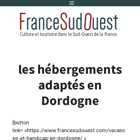
Menu
Aller
au
contenu
les hébergements
adaptés en
Dordogne
[button
link= »https://www.francesudouest.com/vacanc
es-et-handicap-en-dordogne/ »