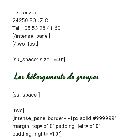
Le Douzou
24250 BOUZIC
Tél. : 05 53 28 41 60
[/intense_panel]
[/two_last]
[su_spacer size= »40″]
[su_spacer]
[two]
[intense_panel border= »1px solid #999999″
margin_top= »10″ padding_left= »10″
padding_right= »10″]