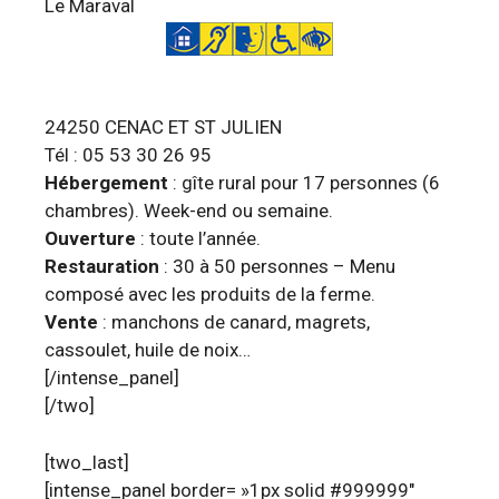
Le Maraval
24250 CENAC ET ST JULIEN
Tél : 05 53 30 26 95
Hébergement
: gîte rural pour 17 personnes (6
chambres). Week-end ou semaine.
Ouverture
: toute l’année.
Restauration
: 30 à 50 personnes – Menu
composé avec les produits de la ferme.
Vente
: manchons de canard, magrets,
cassoulet, huile de noix…
[/intense_panel]
[/two]
[two_last]
[intense_panel border= »1px solid #999999″