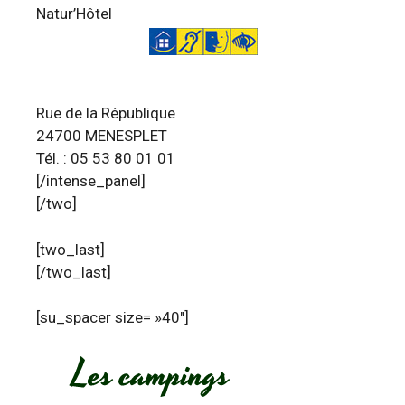
Natur’Hôtel
Rue de la République
24700 MENESPLET
Tél. : 05 53 80 01 01
[/intense_panel]
[/two]
[two_last]
[/two_last]
[su_spacer size= »40″]