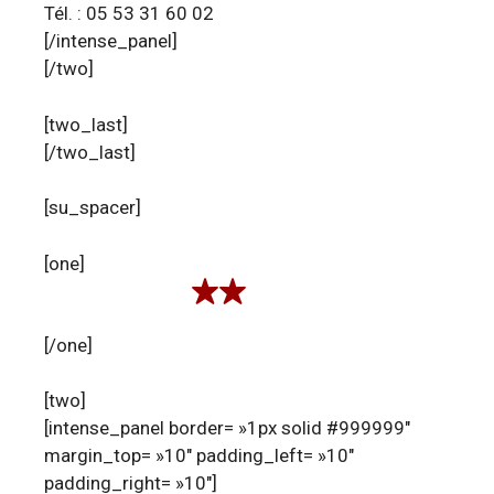
Tél. : 05 53 31 60 02
[/intense_panel]
[/two]
[two_last]
[/two_last]
[su_spacer]
[one]
[/one]
[two]
[intense_panel border= »1px solid #999999″
margin_top= »10″ padding_left= »10″
padding_right= »10″]