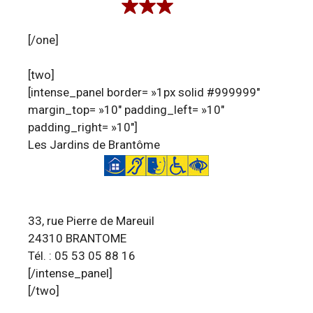
[/one]
[two]
[intense_panel border= »1px solid #999999″
margin_top= »10″ padding_left= »10″
padding_right= »10″]
Les Jardins de Brantôme
33, rue Pierre de Mareuil
24310 BRANTOME
Tél. : 05 53 05 88 16
[/intense_panel]
[/two]