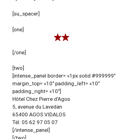
[su_spacer]
[one]
[/one]
[two]
[intense_panel border= »1px solid #999999″
margin_top= »10″ padding_left= »10″
padding_right= »10″]
Hôtel Chez Pierre d’Agos
5, avenue du Lavedan
65400 AGOS VIDALOS
Tél. 05 62 97 05 07
[/intense_panel]
[/two]