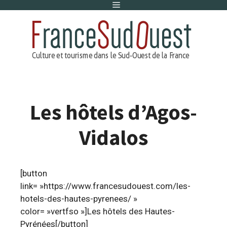
Menu
Aller
au
contenu
Les hôtels d’Agos-
Vidalos
[button
link= »https://www.francesudouest.com/les-
hotels-des-hautes-pyrenees/ »
color= »vertfso »]Les hôtels des Hautes-
Pyrénées[/button]