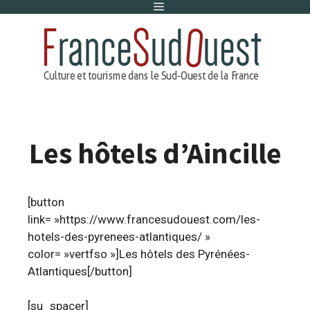
Menu
Aller
au
contenu
Les hôtels d’Aincille
[button
link= »https://www.francesudouest.com/les-
hotels-des-pyrenees-atlantiques/ »
color= »vertfso »]Les hôtels des Pyrénées-
Atlantiques[/button]
[su_spacer]