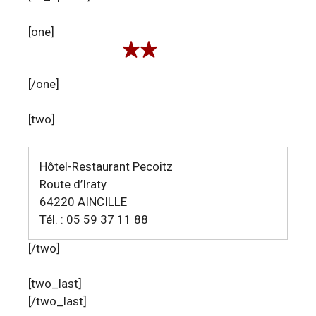
[one]
[/one]
[two]
Hôtel-Restaurant Pecoitz
Route d’Iraty
64220 AINCILLE
Tél. : 05 59 37 11 88
[/two]
[two_last]
[/two_last]