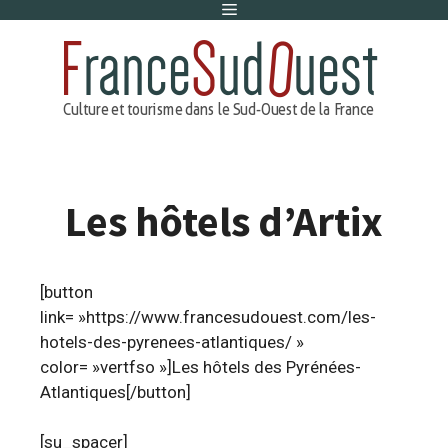
Menu
Aller
au
contenu
Les hôtels d’Artix
[button
link= »https://www.francesudouest.com/les-
hotels-des-pyrenees-atlantiques/ »
color= »vertfso »]Les hôtels des Pyrénées-
Atlantiques[/button]
[su_spacer]