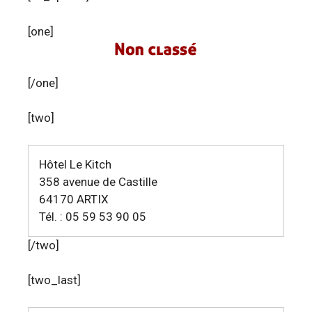
[one]
[/one]
[two]
Hôtel Le Kitch
358 avenue de Castille
64170 ARTIX
Tél. : 05 59 53 90 05
[/two]
[two_last]