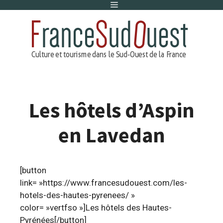
Menu
Aller
au
contenu
Les hôtels d’Aspin
en Lavedan
[button
link= »https://www.francesudouest.com/les-
hotels-des-hautes-pyrenees/ »
color= »vertfso »]Les hôtels des Hautes-
Pyrénées[/button]