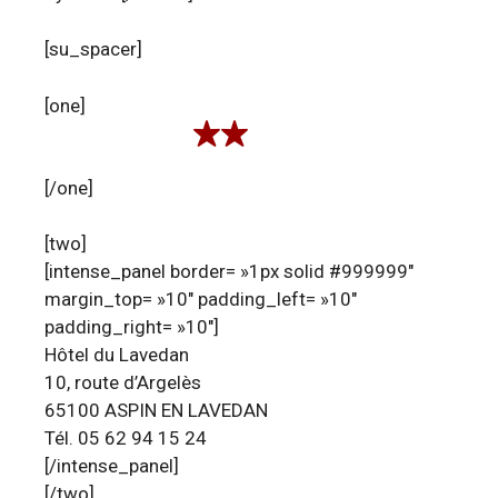
[su_spacer]
[one]
[/one]
[two]
[intense_panel border= »1px solid #999999″
margin_top= »10″ padding_left= »10″
padding_right= »10″]
Hôtel du Lavedan
10, route d’Argelès
65100 ASPIN EN LAVEDAN
Tél. 05 62 94 15 24
[/intense_panel]
[/two]