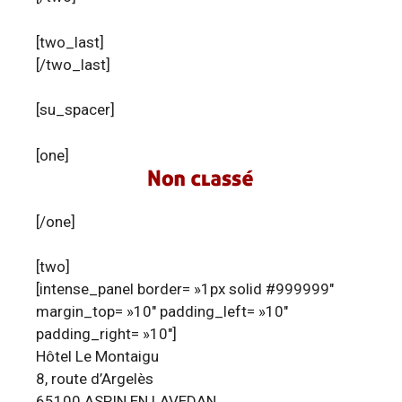
[two_last]
[/two_last]
[su_spacer]
[one]
[/one]
[two]
[intense_panel border= »1px solid #999999″
margin_top= »10″ padding_left= »10″
padding_right= »10″]
Hôtel Le Montaigu
8, route d’Argelès
65100 ASPIN EN LAVEDAN