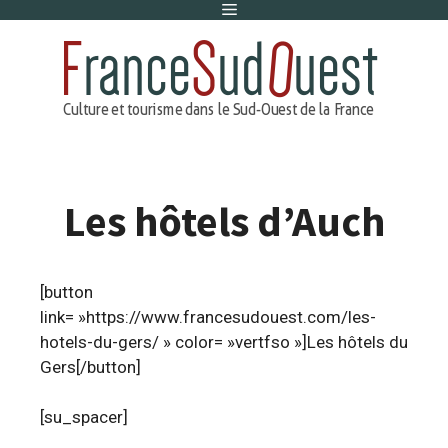
Menu
Aller
au
contenu
Les hôtels d’Auch
[button
link= »https://www.francesudouest.com/les-
hotels-du-gers/ » color= »vertfso »]Les hôtels du
Gers[/button]
[su_spacer]