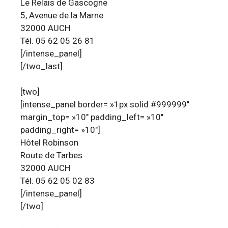
Le Relais de Gascogne
5, Avenue de la Marne
32000 AUCH
Tél. 05 62 05 26 81
[/intense_panel]
[/two_last]
[two]
[intense_panel border= »1px solid #999999″
margin_top= »10″ padding_left= »10″
padding_right= »10″]
Hôtel Robinson
Route de Tarbes
32000 AUCH
Tél. 05 62 05 02 83
[/intense_panel]
[/two]