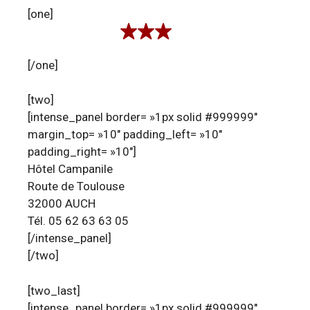
[one]
[/one]
[two]
[intense_panel border= »1px solid #999999″
margin_top= »10″ padding_left= »10″
padding_right= »10″]
Hôtel Campanile
Route de Toulouse
32000 AUCH
Tél. 05 62 63 63 05
[/intense_panel]
[/two]
[two_last]
[intense_panel border= »1px solid #999999″