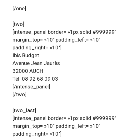
[/one]
[two]
[intense_panel border= »1px solid #999999″
margin_top= »10″ padding_left= »10″
padding_right= »10″]
Ibis Budget
Avenue Jean Jaurès
32000 AUCH
Tél. 08 92 68 09 03
[/intense_panel]
[/two]
[two_last]
[intense_panel border= »1px solid #999999″
margin_top= »10″ padding_left= »10″
padding_right= »10″]