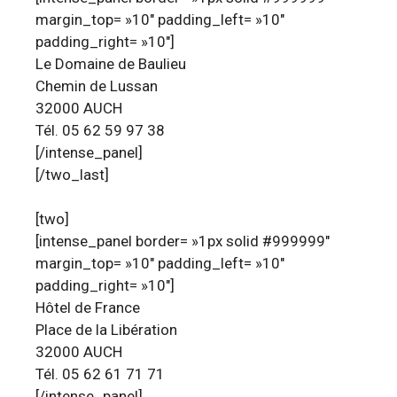
margin_top= »10″ padding_left= »10″
padding_right= »10″]
Le Domaine de Baulieu
Chemin de Lussan
32000 AUCH
Tél. 05 62 59 97 38
[/intense_panel]
[/two_last]
[two]
[intense_panel border= »1px solid #999999″
margin_top= »10″ padding_left= »10″
padding_right= »10″]
Hôtel de France
Place de la Libération
32000 AUCH
Tél. 05 62 61 71 71
[/intense_panel]