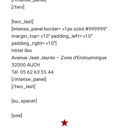
[/two]
[two_last]
[intense_panel border= »1px solid #999999″
margin_top= »10″ padding_left= »10″
padding_right= »10″]
Hôtel Ibis
Avenue Jean Jaurès – Zone d’Endoumingue
32000 AUCH
Tél. 05 62 63 55 44
[/intense_panel]
[/two_last]
[su_spacer]
[one]