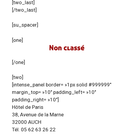
[two_last]
[/two_last]
[su_spacer]
[one]
[/one]
[two]
[intense_panel border= »1px solid #999999″
margin_top= »10″ padding_left= »10″
padding_right= »10″]
Hôtel de Paris
38, Avenue de la Marne
32000 AUCH
Tél. 05 62 63 26 22