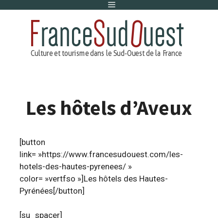
Menu
Aller
au
contenu
Les hôtels d’Aveux
[button
link= »https://www.francesudouest.com/les-
hotels-des-hautes-pyrenees/ »
color= »vertfso »]Les hôtels des Hautes-
Pyrénées[/button]
[su_spacer]