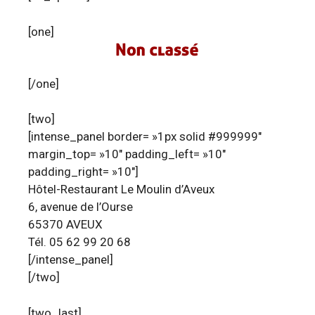
[one]
[/one]
[two]
[intense_panel border= »1px solid #999999″
margin_top= »10″ padding_left= »10″
padding_right= »10″]
Hôtel-Restaurant Le Moulin d’Aveux
6, avenue de l’Ourse
65370 AVEUX
Tél. 05 62 99 20 68
[/intense_panel]
[/two]
[two_last]